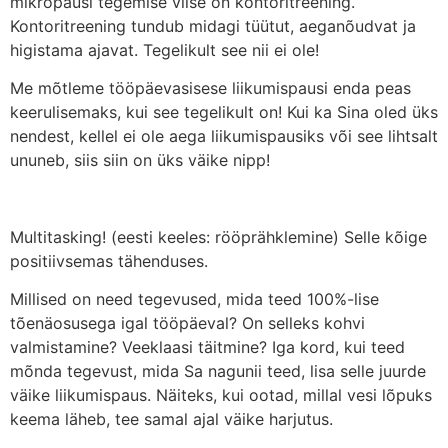
mikropausi tegemise viise on kontoritreening.
Kontoritreening tundub midagi tüütut, aeganõudvat ja
higistama ajavat. Tegelikult see nii ei ole!
Me mõtleme tööpäevasisese liikumispausi enda peas
keerulisemaks, kui see tegelikult on! Kui ka Sina oled üks
nendest, kellel ei ole aega liikumispausiks või see lihtsalt
ununeb, siis siin on üks väike nipp!
Multitasking! (eesti keeles: rööprähklemine) Selle kõige
positiivsemas tähenduses.
Millised on need tegevused, mida teed 100%-lise
tõenäosusega igal tööpäeval? On selleks kohvi
valmistamine? Veeklaasi täitmine? Iga kord, kui teed
mõnda tegevust, mida Sa nagunii teed, lisa selle juurde
väike liikumispaus. Näiteks, kui ootad, millal vesi lõpuks
keema läheb, tee samal ajal väike harjutus.