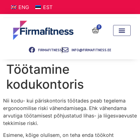
ENG
EST
0
FIRMAFITNESS
INFO@FIRMAFITNESS.EE
Töötamine
kodukontoris
Nii kodu- kui päriskontoris töötades peab tegelema
ergonoomilise riski vähendamisega. Ehk vähendama
arvutiga töötamisest põhjustatud lihas- ja liigesvaevuste
tekkimise riski.
Esimene, kõige olulisem, on teha enda töökoht