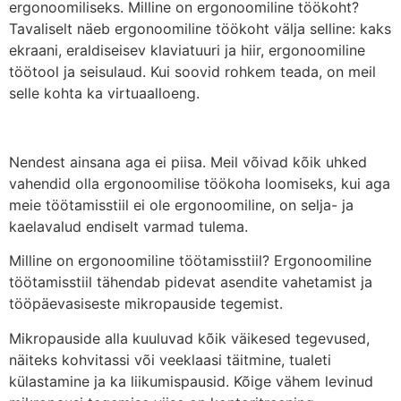
ergonoomiliseks.
Milline on ergonoomiline töökoht
?
Tavaliselt näeb ergonoomiline töökoht välja selline: kaks
ekraani, eraldiseisev klaviatuuri ja hiir, ergonoomiline
töötool ja seisulaud. Kui soovid rohkem teada, on meil
selle kohta ka
virtuaalloeng
.
Nendest ainsana aga ei piisa. Meil võivad kõik uhked
vahendid olla ergonoomilise töökoha loomiseks, kui aga
meie töötamisstiil ei ole ergonoomiline, on selja- ja
kaelavalud endiselt varmad tulema.
Milline on ergonoomiline töötamisstiil? Ergonoomiline
töötamisstiil tähendab pidevat asendite vahetamist ja
tööpäevasiseste mikropauside tegemist.
Mikropauside alla kuuluvad kõik väikesed tegevused,
näiteks kohvitassi või veeklaasi täitmine, tualeti
külastamine ja ka liikumispausid. Kõige vähem levinud