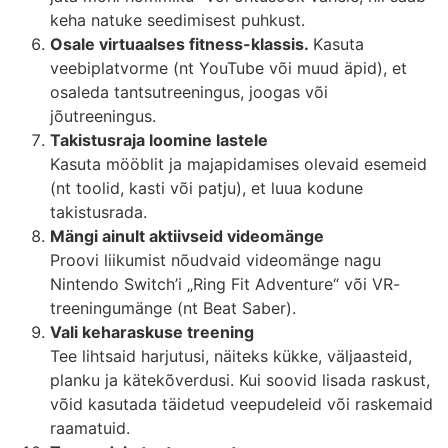
keha natuke seedimisest puhkust.
Osale virtuaalses fitness-klassis.
Kasuta
veebiplatvorme (nt YouTube või muud äpid), et
osaleda tantsutreeningus, joogas või
jõutreeningus.
Takistusraja loomine lastele
Kasuta mööblit ja majapidamises olevaid esemeid
(nt toolid, kasti või patju), et luua kodune
takistusrada.
Mängi ainult aktiivseid videomänge
Proovi liikumist nõudvaid videomänge nagu
Nintendo Switch’i „Ring Fit Adventure“ või VR-
treeningumänge (nt Beat Saber).
Vali keharaskuse treening
Tee lihtsaid harjutusi, näiteks kükke, väljaasteid,
planku ja kätekõverdusi. Kui soovid lisada raskust,
võid kasutada täidetud veepudeleid või raskemaid
raamatuid.