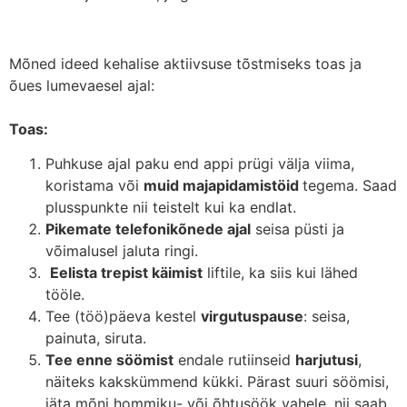
Mõned ideed kehalise aktiivsuse tõstmiseks toas ja
õues lumevaesel ajal:
Toas:
Puhkuse ajal paku end appi prügi välja viima,
koristama või
muid majapidamistöid
tegema. Saad
plusspunkte nii teistelt kui ka endlat.
Pikemate telefonikõnede ajal
seisa püsti ja
võimalusel jaluta ringi.
Eelista trepist käimist
liftile, ka siis kui lähed
tööle.
Tee (töö)päeva kestel
virgutuspause
: seisa,
painuta, siruta.
Tee enne söömist
endale rutiinseid
harjutusi
,
näiteks kakskümmend kükki. Pärast suuri söömisi,
jäta mõni hommiku- või õhtusöök vahele, nii saab