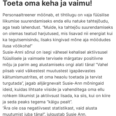
Toeta oma keha ja vaimu!
Personaaltreener möönab, et tihtilugu on vaja füüsilise
liikumise suurendamiseks enda ellu natuke tahtejõudu,
aga teab lahendust. “Muide, ka tahtejõu suurendamiseks
on olemas teatud harjutused, mis lisavad nii energiat kui
ka tegutsemisindu, lisaks kingivad mõne aja möödudes
ilusa vöökoha!”
Susie-Anni sõnul on isegi vähesel kehalisel aktiivsusel
füüsilisele ja vaimsele tervisele märgatav positiivne
mõju ja parim aeg alustamiseks ongi alati täna! “Vahel
piisab vaid väikestest muutustest igapäevastes
käitumismustrites, et oma heaolu toetada ja tervist
turgutada”, jagab alljärgnevalt Susie-Ann mõningaid
ideid, kuidas lihtsate viiside ja vahenditega oma ellu
rohkem liikumist ja aktiivsust lisada, ka siis, kui on kiire
ja seda peaks tegema “käigu pealt”.
“Ära ole osa negatiivsest statistikast, vaid alusta
muutumist juba täna!”, julgustab Susie Ann.