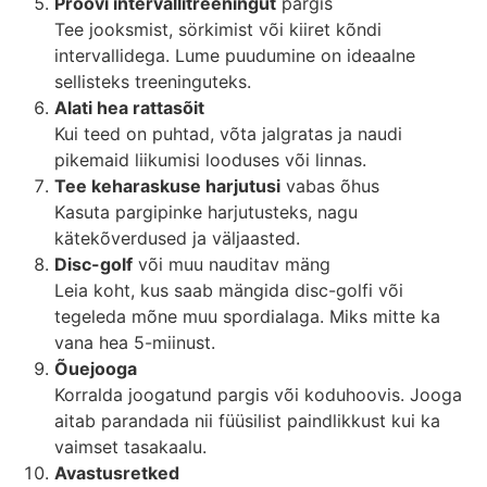
Proovi intervallitreeningut
pargis
Tee jooksmist, sörkimist või kiiret kõndi
intervallidega. Lume puudumine on ideaalne
sellisteks treeninguteks.
Alati hea rattasõit
Kui teed on puhtad, võta jalgratas ja naudi
pikemaid liikumisi looduses või linnas.
Tee keharaskuse harjutusi
vabas õhus
Kasuta pargipinke harjutusteks, nagu
kätekõverdused ja väljaasted.
Disc-golf
või muu nauditav mäng
Leia koht, kus saab mängida disc-golfi või
tegeleda mõne muu spordialaga. Miks mitte ka
vana hea 5-miinust.
Õuejooga
Korralda joogatund pargis või koduhoovis. Jooga
aitab parandada nii füüsilist paindlikkust kui ka
vaimset tasakaalu.
Avastusretked