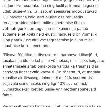
südame-veresoonkonna ning luulihaskonna haigused”,
ütleb Susie-Ann. Ta lisab, et seejuures moodustavad
luulihaskonna haigused olulise osa rahvastiku
terviseprobleemidest, mille ennetamise üheks
võtmeteguriks on regulaarne liikumine ja paneb
südamele, et kõiki neid elustiilihaiguseid on võimalik
juba paarikuuse aktiivse tegutsemise ja suhtumise
muutmise korral ennetada.
“Piisava füüsilise aktiivsuse toel paranevad lihasjõud,
tasakaal ja üldine kehaline võimekus, mis lisaks haiguste
ennetamisele aitab omakorda vältida ka traumasid ja
nendega kaasnevaid vaevusi. On tõestatud, et madala
kehalise aktiivsusega inimestel on 12% suurem risk
seljavalu esinemiseks ning ligi 40% suurem risk
luumurdudeks”, loetleb Susie-Ann mõtlemapanevaid
fakte.
Personaaltreeneri hinnangul võib võrrandisse lisada ka