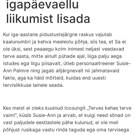
igapäevaellu
liikumist lisada
Kui iga-aastane pidustustejärgne raskus vajutab
kaalunumbri ja kehva meeleolu põhja, siis tea, et Sa ei
ole üksi, sest peaaegu kolm inimest neljast veedavad
terve aasta, mitte ainult pühade ajal, liiga palju aega
istudes ega liigu piisavalt, ütleb personaaltreener Susie-
Ann Palmre ning jagab alljärgnevalt nii jahmatavaid
fakte, aga ka häid mõtteid, kuidas end uuesti
tervislikkuse lainele seada.
Kes meist ei oleks kuulnud loosungit „Terves kehas terve
vaim!“, küsib Susie-Ann ja arvab, et kuigi need sõnad on
vast paljudele eestlastele pähe kulunud, ei ole meil
põhjust rusikaga vastu rinda taguda ega oma tervisega