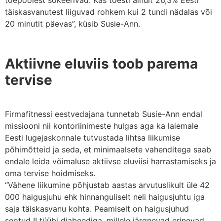
täiskasvanutest liiguvad rohkem kui 2 tundi nädalas või
20 minutit päevas”, küsib Susie-Ann.
Aktiivne eluviis toob parema
tervise
Firmafitnessi eestvedajana tunnetab Susie-Ann endal
missiooni nii kontoriinimeste hulgas aga ka laiemale
Eesti lugejaskonnale tutvustada lihtsa liikumise
põhimõtteid ja seda, et minimaalsete vahenditega saab
endale leida võimaluse aktiivse eluviisi harrastamiseks ja
oma tervise hoidmiseks.
“Vähene liikumine põhjustab aastas arvutuslikult üle 42
000 haigusjuhu ehk hinnanguliselt neli haigusjuhtu iga
saja täiskasvanu kohta. Peamiselt on haigusjuhud
seotud II tüübi diabeediga, millele järgnevad erinevad