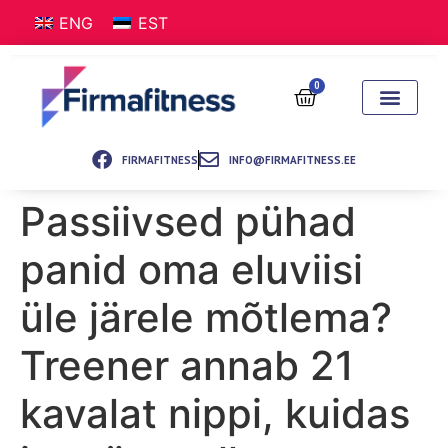
ENG
EST
0
FIRMAFITNESS
INFO@FIRMAFITNESS.EE
Passiivsed pühad
panid oma eluviisi
üle järele mõtlema?
Treener annab 21
kavalat nippi, kuidas