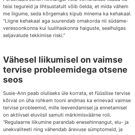
teisi tegureid ja lihtsustatult võib öelda, et mida vähem
me liigume, seda kõrgemaks kipub minema ka kehakaal.
“Liigne kehakaal aga suurendab omakorda nii südame-
veresoonkonna kui luulihaskonna haiguste, sealhulgas
seljavalude tekkimise riski.”
Vähesel liikumisel on vaimse
tervise probleemidega otsene
seos
Susie-Ann peab oluliseks üle korrata, et füüsilise tervise
kõrval on üha rohkem tooni andmas ka erinevad vaimse
tervise probleemid, mille leevendamisel ja ennetamisel
on aktiivsel eluviisil samuti märkimisväärne roll.
“Regulaarne liikumine parandab enesehinnangut, elu- ja
unekvaliteeti ning vähendab ärevuse sümptomeid, ja