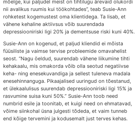
mõelge, kui paljudel meist on tihtilugu ärevaid olukordi
nii avalikus ruumis kui töökohtades”, teab Susie-Ann
rohketest kogemustest oma klientidega. Ta lisab, et
vähene kehaline aktiivsus võib suurendada
depressiooniriski ligi 20% ja dementsuse riski kuni 40%.
Susie-Ann on kogenud, et paljud kliendid ei mõista
füüsiliste ja vaimse tervise probleemide omavahelist
seost. “Nagu öeldud, suurendab vähene liikumine tihti
kehakaalu, mis omakorda võib olla seotud negatiivse
keha- ning enesekuvandiga ja sellest tuleneva madala
enesehinnanguga. Pikaajalised uuringud on tõestanud,
et ülekaalulisus suurendab depressiooniriski ligi 15% ja
rasvumine suisa kuni 50%.” Susie-Ann toob need
numbrid esile ja toonitab, et kuigi need on ehmatavad,
võime siinkohal üsna julgesti tõdeda, et vaim tunneb
end kõige tervemini ja kodusemalt just terves kehas.