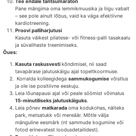
Tee endale tantsumaraton
Pane mängima oma lemmikmuusika ja liigu vabalt
– see pole ainult lõbus, vaid ka väga efektiivne
kardiotreening.
Proovi palliharjutusi
Kasuta väikest pilatese- või fitness-palli tasakaalu
ja süvalihaste treenimiseks.
Õues:
Kasuta raskusvesti
kõndimisel, nii saad
tavapärase jalutuskäigu ajal topeltkoormuse.
Korralda kolleegidega
sammukogumise
võistlus
ja ole ise positiivne eeskuju.
Leia lõunapausi ajal või peale söömist võimalus
15-minutiliseks jalutuskäiguks
.
Leia põnev
matkarada
oma kodukohas, näiteks
park, metsatukk või mereäär. Mõtle välja
mänguline eesmärk (nt sammude kogumine või
fotod erinevatest loodusdetailidest).