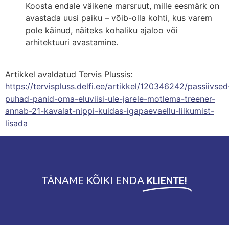
Koosta endale väikene marsruut, mille eesmärk on
avastada uusi paiku – võib-olla kohti, kus varem
pole käinud, näiteks kohaliku ajaloo või
arhitektuuri avastamine.
Artikkel avaldatud Tervis Plussis:
https://tervispluss.delfi.ee/artikkel/120346242/passiivsed
puhad-panid-oma-eluviisi-ule-jarele-motlema-treener-
annab-21-kavalat-nippi-kuidas-igapaevaellu-liikumist-
lisada
TÄNAME KÕIKI ENDA
KLIENTE!