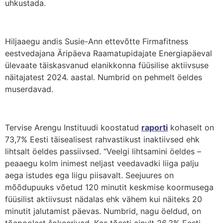
uhkustada.
Hiljaaegu andis Susie-Ann ettevõtte Firmafitness
eestvedajana Äripäeva Raamatupidajate Energiapäeval
ülevaate täiskasvanud elanikkonna füüsilise aktiivsuse
näitajatest 2024. aastal. Numbrid on pehmelt öeldes
muserdavad.
Tervise Arengu Instituudi koostatud
raporti
kohaselt on
73,7% Eesti täisealisest rahvastikust inaktiivsed ehk
lihtsalt öeldes passiivsed. “Veelgi lihtsamini öeldes –
peaaegu kolm inimest neljast veedavadki liiga palju
aega istudes ega liigu piisavalt. Seejuures on
mõõdupuuks võetud 120 minutit keskmise koormusega
füüsilist aktiivsust nädalas ehk vähem kui näiteks 20
minutit jalutamist päevas. Numbrid, nagu öeldud, on
tõepoolest šokeerivad. Kas tõesti ainult 26,3% Eesti