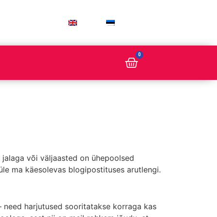
ENG
EST
0
 jalaga või väljaasted on ühepoolsed
üle ma käesolevas blogipostituses arutlengi.
– need harjutused sooritatakse korraga kas