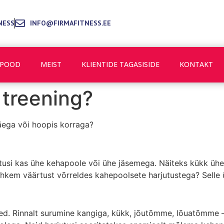
NESS
INFO@FIRMAFITNESS.EE
POOD
MEIST
KLIENTIDE TAGASISIDE
KONTAKT
 treening?
äega või hoopis korraga?
tusi kas ühe kehapoole või ühe jäsemega. Näiteks kükk ühe
ohkem väärtust võrreldes kahepoolsete harjutustega? Selle 
sed. Rinnalt surumine kangiga, kükk, jõutõmme, lõuatõmme 