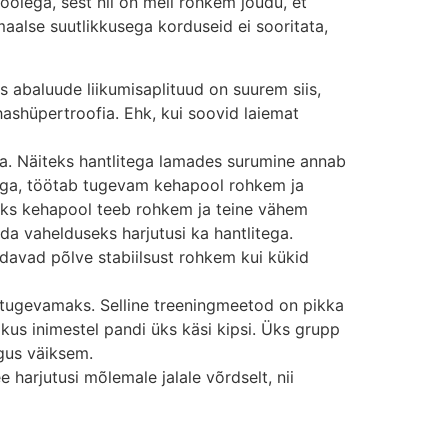
olega, sest nii on meil rohkem jõudu, et
aalse suutlikkusega korduseid ei sooritata,
s abaluude liikumisaplituud on suurem siis,
hashüpertroofia. Ehk, kui soovid laiemat
da. Näiteks hantlitega lamades surumine annab
iga, töötab tugevam kehapool rohkem ja
 üks kehapool teeb rohkem ja teine vähem
a vahelduseks harjutusi ka hantlitega.
ndavad põlve stabiilsust rohkem kui kükid
 tugevamaks. Selline treeningmeetod on pikka
 kus inimestel pandi üks käsi kipsi. Üks grupp
ngus väiksem.
 harjutusi mõlemale jalale võrdselt, nii