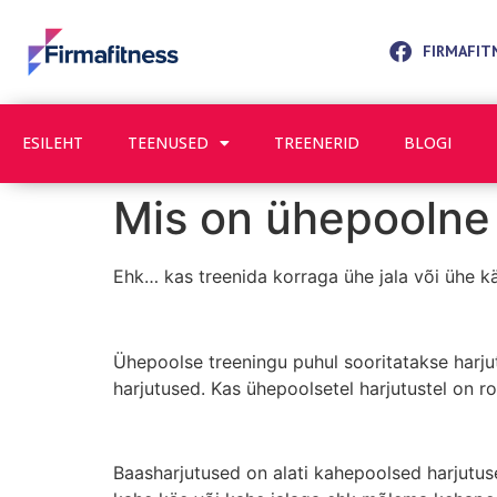
FIRMAFIT
ESILEHT
TEENUSED
TREENERID
BLOGI
Mis on ühepoolne
Ehk… kas treenida korraga ühe jala või ühe k
Ühepoolse treeningu puhul sooritatakse harju
harjutused. Kas ühepoolsetel harjutustel on r
Baasharjutused on alati kahepoolsed harjutu