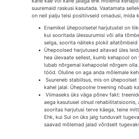
kahe käe või kahe jalaga ehk mõlema kehapoo
suuremaid raskusi kasutada. Vaatamata sellel
on neil palju teisi positiivseid omadusi, mida 
Enamikel ühepoolsetel harjutustel on lii
kui sooritada ülessurumisi või alla tõmb
selga, soorita näiteks plokil allatõmbeid
Ühepoolsed harjutused aitavad üles leid
hea ülevaate sellest, kumb kehapool o
lubab nõrgemal kehapoolel nõrgem olla. 
tööd. Oluline on aga anda mõlemale keha
Suureneb stabiilsus, mis on ühepoolset t
kahel jalal. Ühepoolne treening nõuab ka
Viimaseks üks väga põnev fakt: treenid
aega kasutusel olnud rehabilitatsioonis,
sooritas harjutusi terve käega, teine mit
Ehk, kui Sul on üks jalg tunduvalt tugeva
saavad mõlemad jalad võrdselt tugeva