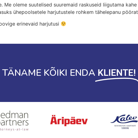
e. Me oleme suutelised suuremaid raskuseid liigutama kahe
tasuks ühepoolsetele harjutustele rohkem tähelepanu pöörata
oovige erinevaid harjutusi
TÄNAME KÕIKI ENDA
KLIENTE!