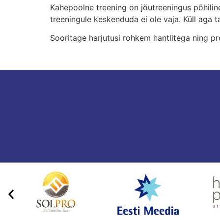
Kahepoolne treening on jõutreeningus põhilin
treeningule keskenduda ei ole vaja. Küll aga 
Sooritage harjutusi rohkem hantlitega ning pr