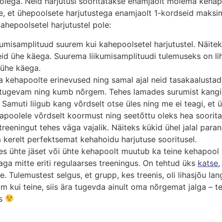
lega. Neid harjutusi sooritatakse enamjaolt mõlema kehapo
e, et ühepoolsete harjutustega enamjaolt 1-kordseid maksim
kahepoolsetel harjutustel pole:
kumisamplituud suurem kui kahepoolsetel harjutustel. Näitek
eid ühe käega. Suurema liikumisamplituudi tulemuseks on li
 ühe käega.
a kehapoolte erinevused ning samal ajal neid tasakaalusta
n tugevam ning kumb nõrgem. Tehes lamades surumist kang
Samuti liigub kang võrdselt otse üles ning me ei teagi, et
poolele võrdselt koormust ning seetõttu oleks hea sooritad
reeningut tehes väga vajalik. Näiteks kükid ühel jalal para
 kerelt perfektsemat kehahoidu harjutuse sooritusel.
es ühte jäset või ühte kehapoolt muutub ka teine kehapool
 aga mitte eriti regulaarses treeningus. On tehtud üks
katse
,
te. Tulemustest selgus, et grupp, kes treenis, oli lihasjõu la
m kui teine, siis ära tugevda ainult oma nõrgemat jalga – tee
ks