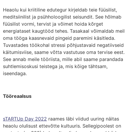
Heaolu kui kriitiline edutegur kirjeldab teie füüsilist,
meditsiinilist ja psühholoogilist seisundit. See hõlmab
füüsilist vormi, tervist ja võimet hoida kõrget
energiataset kaugtööd tehes. Tasakaal võimaldab meil
oma tööga kaasnevaid pingeid paremini käsitleda.
Tuvastades töökohal stressi põhjustavaid negatiivseid
käitumisviise, saame võtta vastutuse oma tervise eest.
See annab meile tööriista, mille abil saame parandada
suhtlemisoskusi teistega ja, mis kõige tähtsam,
iseendaga.
Tööreaalsus
​​sTARTUp Day 2022
raames läbi viidud uuring näitas
heaolu olulisust ettevõtte kultuuris. Sellegipoolest on