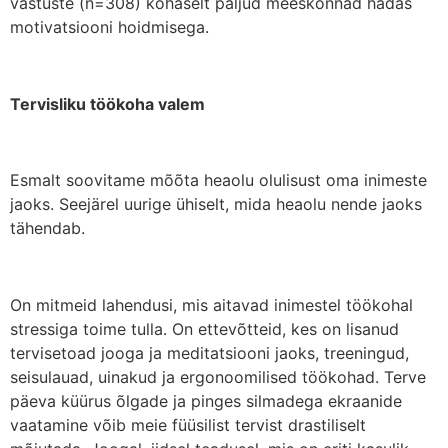
vastuste (n=308) kohaselt paljud meeskonnad hädas
motivatsiooni hoidmisega.
Tervisliku töökoha valem
Esmalt soovitame mõõta heaolu olulisust oma inimeste
jaoks. Seejärel uurige ühiselt, mida heaolu nende jaoks
tähendab.
On mitmeid lahendusi, mis aitavad inimestel töökohal
stressiga toime tulla. On ettevõtteid, kes on lisanud
tervisetoad jooga ja meditatsiooni jaoks, treeningud,
seisulauad, uinakud ja ergonoomilised töökohad. Terve
päeva küürus õlgade ja pinges silmadega ekraanide
vaatamine võib meie füüsilist tervist drastiliselt