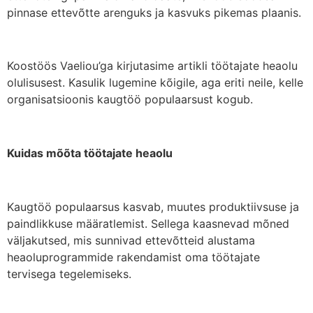
pinnase ettevõtte arenguks ja kasvuks pikemas plaanis.
Koostöös Vaeliou’ga kirjutasime artikli töötajate heaolu
olulisusest. Kasulik lugemine kõigile, aga eriti neile, kelle
organisatsioonis kaugtöö populaarsust kogub.
Kuidas mõõta töötajate heaolu
Kaugtöö populaarsus kasvab, muutes produktiivsuse ja
paindlikkuse määratlemist. Sellega kaasnevad mõned
väljakutsed, mis sunnivad ettevõtteid alustama
heaoluprogrammide rakendamist oma töötajate
tervisega tegelemiseks.