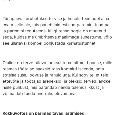
Tänapäeval arutletakse tervise ja heaolu teemadel aina
enam selle üle, mis paneb inimesi end paremini tundma
ja paremini tegutsema. Kuigi tehnoloogia on muutnud
seda, kuidas me ümbritseva maailmaga suhestume, võib
see üllataval kombel põhjustada kurnatustunnet.
Oluline on terve päeva jooksul teha mitmeid pause, mille
raames töötajad saaksid taas kontakti iseenda, oma
sotsiaalsuse, loovuse ja rahuloluga. Kui soovite, et teie
ettevõte ja töötajad areneksid ja oleksid terved, andke
neile puhkust, mis parandab nende tulemuslikkust ja
võimaldab tunda end rahulolevamana.
Kokkuvõttes on parimad tavad järgmised: