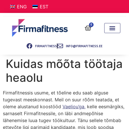
ENG
EST
0
FIRMAFITNESS
INFO@FIRMAFITNESS.EE
Kuidas mõõta töötaja
heaolu
Firmafitnessis usume, et tõeline edu saab alguse
tugevast meeskonnast. Meil on suur rõõm teatada, et
oleme alustanud koostööd
Vaeliou’ga,
kelle eesmärgiks,
sarnaselt Firmafitnessile, on läbi andmepõhise
lähenemise luua tugev töökultuur. Tänu sellele tõmbab
ettevõte ligi parimaid kandidaate, mis loob soodsa