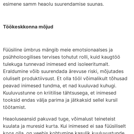
esimene samm heaolu suurendamise suunas.
Töökeskkonna mõjud
Füüsiline ümbrus mängib meie emotsionaalses ja
psühholoogilises tervises tohutut rolli, kuid kaugtöö
tulekuga tunnevad inimesed end isoleeritumalt.
Eraldumine võib suurendada ärevuse riski, mõjutades
oluliselt produktiivsust. Et olla tööl võimalikult tõhusad
peavad inimesed tundma, et nad kuuluvad kuhugi.
Kuuluvustunne on kriitilise tähtsusega, et inimesed
tooksid endas välja parima ja jätkaksid sellel kursil
töötamist.
Heaoluseansid pakuvad tuge, võimalust teineteist
kuulata ja muresid kurta. Kui inimesed ei saa füüsiliselt
koos olla, on veebis kohtumine kasulik kuuluvustunde