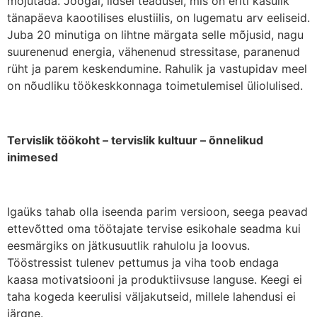
mõjutada. Joogal, iidsel teadusel, mis on eriti kasulik
tänapäeva kaootilises elustiilis, on lugematu arv eeliseid.
Juba 20 minutiga on lihtne märgata selle mõjusid, nagu
suurenenud energia, vähenenud stressitase, paranenud
rüht ja parem keskendumine. Rahulik ja vastupidav meel
on nõudliku töökeskkonnaga toimetulemisel üliolulised.
Tervislik töökoht – tervislik kultuur – õnnelikud
inimesed
Igaüks tahab olla iseenda parim versioon, seega peavad
ettevõtted oma töötajate tervise esikohale seadma kui
eesmärgiks on jätkusuutlik rahulolu ja loovus.
Tööstressist tulenev pettumus ja viha toob endaga
kaasa motivatsiooni ja produktiivsuse languse. Keegi ei
taha kogeda keerulisi väljakutseid, millele lahendusi ei
järgne.