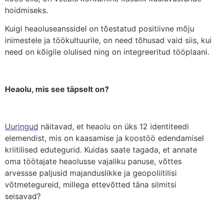
hoidmiseks.
Kuigi heaoluseanssidel on tõestatud positiivne mõju
inimestele ja töökultuurile, on need tõhusad vaid siis, kui
need on kõigile olulised ning on integreeritud tööplaani.
Heaolu, mis see täpselt on?
Uuringud
näitavad, et heaolu on üks 12 identiteedi
elemendist, mis on kaasamise ja koostöö edendamisel
kriitilised edutegurid. Kuidas saate tagada, et annate
oma töötajate heaolusse vajaliku panuse, võttes
arvessse paljusid majanduslikke ja geopoliitilisi
võtmetegureid, millega ettevõtted täna silmitsi
seisavad?