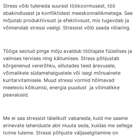
Stress võib tuleneda suurest töökoormusest, töö
ebakindlusest ja konfliktidest meeskonnaliikmetega. See
mõjutab produktiivsust ja efektiivsust, mis tugevdab ja
võimendab stressi veelgi. Stressist võib saada nõiaring.
Tööga seotud pinge mõju avaldub töötajate füüsilises ja
vaimses tervises ning käitumises. Stress põhjustab
kõrgenenud vererõhku, sillutades teed ärevusele,
võimalikele südamehaigustele või isegi mõnuainete
kuritarvitamisele. Muud stressi vormid hõlmavad
meeleolu kõikumisi, energia puudust ja võimalikke
peavalusid.
Me ei saa stressist täielikult vabaneda, kuid me saame
erinevate lahenduste abil muuta seda, kuidas me sellega
toime tuleme. Stressi põhjuste väljaselgitamine on