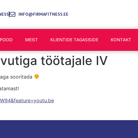
NESS
INFO@FIRMAFITNESS.EE
POOD
MEIST
KLIENTIDE TAGASISIDE
KONTAKT
vutiga töötajale IV
taga sooritada
atamast!
UW94&feature=youtu.be