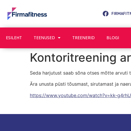
FIRMAFIT
ESILEHT
TEENUSED
TREENERID
BLOGI
Kontoritreening ar
Seda harjutust saab sõna otses mõtte arvuti 
Ära unusta püsti tõusmast, sirutamast ja naer
https://www.youtube.com/watch?v=kk-g4rh