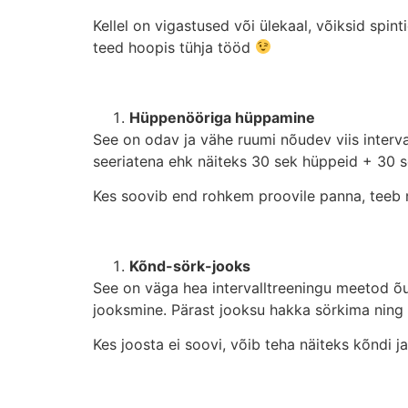
Kellel on vigastused või ülekaal, võiksid spin
teed hoopis tühja tööd
Hüppenööriga hüppamine
See on odav ja vähe ruumi nõudev viis interv
seeriatena ehk näiteks 30 sek hüppeid + 30 
Kes soovib end rohkem proovile panna, teeb 
Kõnd-sörk-jooks
See on väga hea intervalltreeningu meetod õu
jooksmine. Pärast jooksu hakka sörkima ning lõ
Kes joosta ei soovi, võib teha näiteks kõndi 