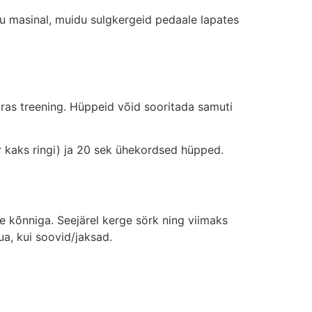
panu masinal, muidu sulgkergeid pedaale lapates
ras treening. Hüppeid võid sooritada samuti
 kaks ringi) ja 20 sek ühekordsed hüpped.
 kõnniga. Seejärel kerge sörk ning viimaks
ua, kui soovid/jaksad.