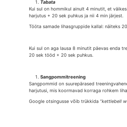
Tabata
Kui sul on hommikul ainult 4 minutit, et väik
harjutus + 20 sek puhkus ja nii 4 min järjest.
Tööta samade lihasgruppide kallal: näiteks 20
Kui sul on aga lausa 8 minutit päevas enda tre
20 sek tööd + 20 sek puhkus.
Sangpommitreening
Sangpommid on suurepärased treeningvahendid
harjutusi, mis koormavad korraga rohkem liha
Google otsingusse võib trükkida “
kettlebell
w