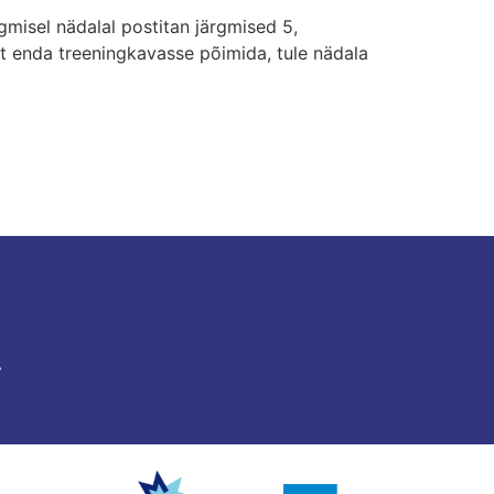
rgmisel nädalal postitan järgmised 5,
t enda treeningkavasse põimida, tule nädala