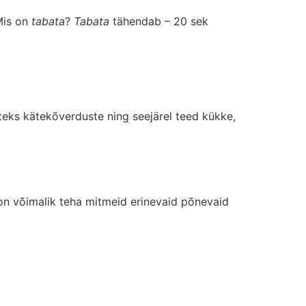
Mis on
tabata
?
Tabata
tähendab – 20 sek
äiteks kätekõverduste ning seejärel teed kükke,
on võimalik teha mitmeid erinevaid põnevaid