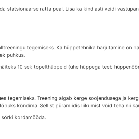
tida statsionaarse ratta peal. Lisa ka kindlasti veidi vastu
alltreeningu tegemiseks. Ka hüppetehnika harjutamine on pa
sek puhkus.
näiteks 10 sek topelthüppeid (ühe hüppega teeb hüppenöör
es tegemiseks. Treening algab kerge soojendusega ja kerge
puks kõndima. Sellist püramiidis liikumist võid teha nii ka
ja sörki kordamööda.