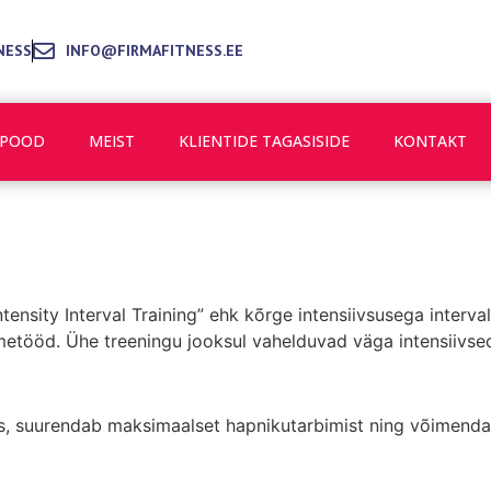
NESS
INFO@FIRMAFITNESS.EE
POOD
MEIST
KLIENTIDE TAGASISIDE
KONTAKT
ntensity Interval Training” ehk kõrge intensiivsusega interva
tööd. Ühe treeningu jooksul vahelduvad väga intensiivsed
us, suurendab maksimaalset hapnikutarbimist ning võimendab 