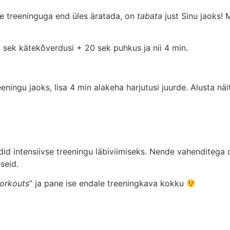
ese treeninguga end üles äratada, on
tabata
just Sinu jaoks! 
 sek kätekõverdusi + 20 sek puhkus ja nii 4 min.
eningu jaoks, lisa 4 min alakeha harjutusi juurde. Alusta n
 intensiivse treeningu läbiviimiseks. Nende vahenditega 
seid.
orkouts
” ja pane ise endale treeningkava kokku