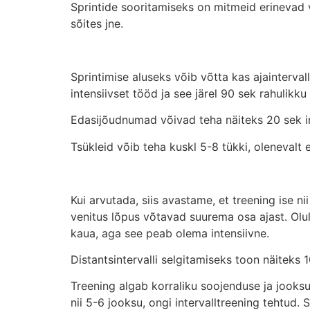
Sprintide sooritamiseks on mitmeid erinevad vii
sõites jne.
Sprintimise aluseks võib võtta kas ajaintervall
intensiivset tööd ja see järel 90 sek rahulikku 
Edasijõudnumad võivad teha näiteks 20 sek int
Tsükleid võib teha kuskl 5-8 tükki, olenevalt 
Kui arvutada, siis avastame, et treening ise n
venitus lõpus võtavad suurema osa ajast. Olu
kaua, aga see peab olema intensiivne.
Distantsintervalli selgitamiseks toon näiteks
Treening algab korraliku soojenduse ja jooksuha
nii 5-6 jooksu, ongi intervalltreening tehtud.