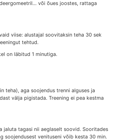
sõudeergomeetril… või õues joostes, rattaga
vaid viise: alustajal soovitaksin teha 30 sek
treeningut tehtud.
l on läbitud 1 minutiga.
in teha), aga soojendus trenni alguses ja
ast välja pigistada. Treening ei pea kestma
a jaluta tagasi nii aeglaselt soovid. Sooritades
ing soojendusest venituseni võib kesta 30 min.