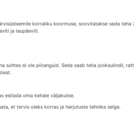
ärvisüsteemile korraliku koormuse, soovitatakse seda teha 
viti ja laupäeviti.
 suhtes ei ole piiranguid. Seda saab teha jooksulindil, ratt
test.
as esitada oma kehale väljakutse.
ata, et tervis oleks korras ja harjutuste tehnika selge.