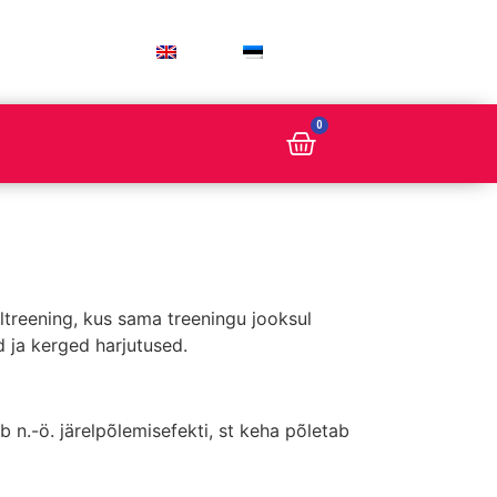
ENG
EST
0
lltreening, kus sama treeningu jooksul
 ja kerged harjutused.
n.-ö. järelpõlemisefekti, st keha põletab