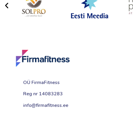
OÜ FirmaFitness
Reg nr 14083283
info@firmafitness.ee
COPYRIGHT@ OÜ FIRMAFITNESS 2024