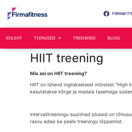
FIRMAFIT
ESILEHT
TEENUSED
TREENERID
BLOGI
HIIT treening
Mis asi on HIIT treening?
HIIT on lühend ingliskeelsest mõistest “High I
kasutatakse kõrge ja madala tasemega südame
Intervalltreeningu suurimad plussid on tõhus
rasvu edasi ka peale treeningu lõppemist.