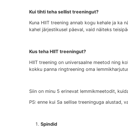
Kui tihti teha sellist treeningut?
Kuna HIIT treening annab kogu kehale ja ka n
kahel järjestikusel päeval, vaid näiteks teisipäe
Kus teha HIIT treeningut?
HIIT treening on universaalne meetod ning koha
kokku panna ringtreening oma lemmikharjutus
Siin on minu 5 erinevat lemmikmeetodit, kuid
PS: enne kui Sa sellise treeninguga alustad, va
Spindid