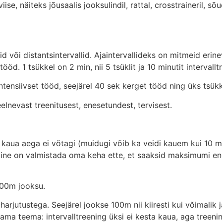
se, näiteks jõusaalis jooksulindil, rattal, crosstraineril, 
id või distantsintervallid. Ajaintervallideks on mitmeid erine
tööd. 1 tsükkel on 2 min, nii 5 tsüklit ja 10 minutit intervall
ensiivset tööd, seejärel 40 sek kerget tööd ning üks tsükke
eelnevast treenitusest, enesetundest, tervisest.
ii kaua aega ei võtagi (muidugi võib ka veidi kauem kui 10 m
line on valmistada oma keha ette, et saaksid maksimumi end
 100m jooksu.
rjutustega. Seejärel jookse 100m nii kiiresti kui võimalik j
 Sama teema: intervalltreening üksi ei kesta kaua, aga treen